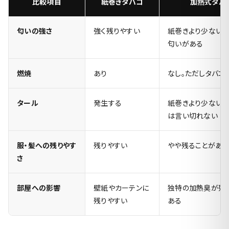
比較項目
紙巻きタバコ
加熱式タバ
匂いの強さ
強く残りやすい
紙巻きより少ない
匂いがある
燃焼
あり
なし。ただしタバコ
タール
発生する
紙巻きより少ない
は言い切れない
服・髪への残りやす
残りやすい
やや残ることがあ
さ
部屋への影響
壁紙やカーテンに
独特の加熱臭が残
残りやすい
ある