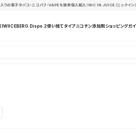
入りの電子タバコ・ニコパフ・VAPEを簡単個人輸入！NIC IN JUICE（ニックイン
KIWI
ICEBERG Dispo 2
使い捨てタイプ
ニコチン添加剤
ショッピングガイ