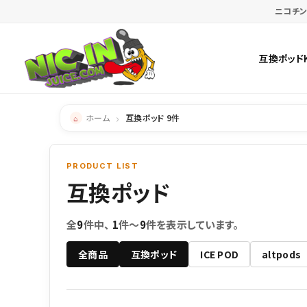
ニコチン
互換ポッド
ホーム
互換ポッド 9件
PRODUCT LIST
互換ポッド
全
9
件中、
1
件〜
9
件を表示しています。
全商品
互換ポッド
ICE POD
altpods