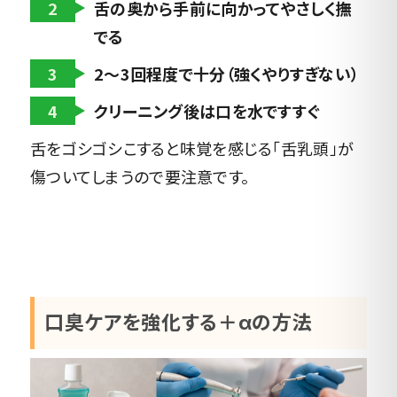
2
舌の奥から手前に向かってやさしく撫
でる
3
2〜3回程度で十分（強くやりすぎない）
4
クリーニング後は口を水ですすぐ
舌をゴシゴシこすると味覚を感じる「舌乳頭」が
傷ついてしまうので要注意です。
口臭ケアを強化する＋αの方法