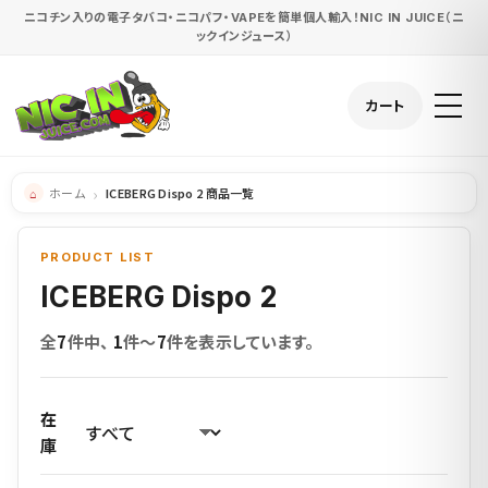
ニコチン入りの電子タバコ・ニコパフ・VAPEを簡単個人輸入！NIC IN JUICE（ニ
ックインジュース）
カート
ホーム
ICEBERG Dispo 2 商品一覧
PRODUCT LIST
ICEBERG Dispo 2
全
7
件中、
1
件〜
7
件を表示しています。
在
庫