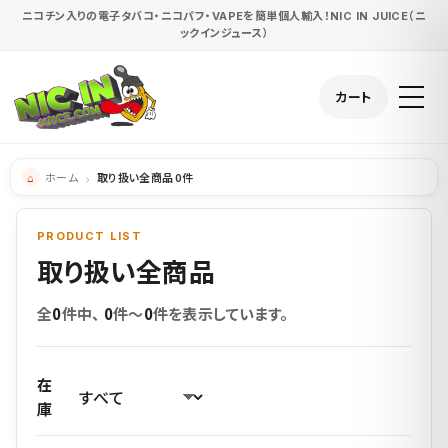
ニコチン入りの電子タバコ・ニコパフ・VAPEを簡単個人輸入！NIC IN JUICE（ニ
ックインジュース）
カート
ホーム
取り扱い全商品 0件
PRODUCT LIST
取り扱い全商品
全
0
件中、
0
件〜
0
件を表示しています。
在
庫