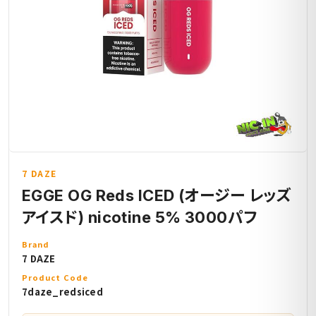
7 DAZE
EGGE OG Reds ICED (オージー レッズ
アイスド) nicotine 5% 3000パフ
Brand
7 DAZE
Product Code
7daze_redsiced